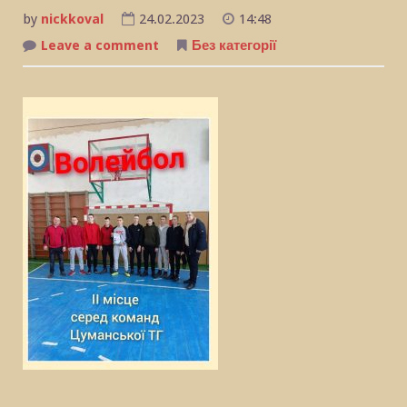
by
nickkoval
24.02.2023
14:48
Leave a comment
on
Без категорії
Спартакіада
(юнаки)