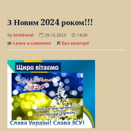
З Новим 2024 роком!!!
by
nickkoval
29.12.2023
14:20
Leave a comment
on
Без категорії
З
Новим
2024
роком!!!