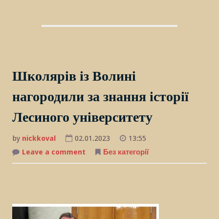
Школярів із Волині
нагородили за знання історії
Лесиного університету
by
nickkoval
02.01.2023
13:55
Leave a comment
on
Без категорії
Школярів
із
Волині
нагородили
за
знання
історії
Лесиного
університету