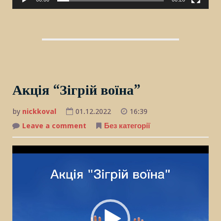
Акція “Зігрій воїна”
by
nickkoval
01.12.2022
16:39
Leave a comment
on
Без категорії
Акція
“Зігрій
воїна”
Відеопрогравач