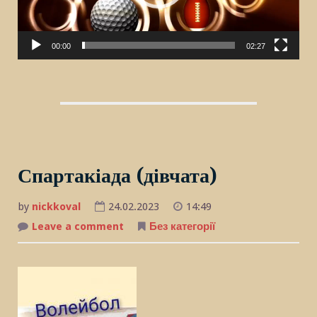
00:00
02:27
Спартакіада (дівчата)
by
nickkoval
24.02.2023
14:49
Leave a comment
on
Без категорії
Спартакіада
(дівчата)