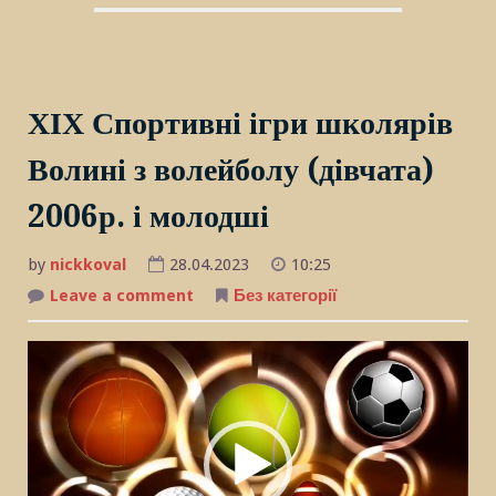
ХІХ Спортивні ігри школярів
Волині з волейболу (дівчата)
2006р. і молодші
by
nickkoval
28.04.2023
10:25
Leave a comment
on
Без категорії
ХІХ
Спортивні
ігри
Відеопрогравач
школярів
Волині
з
волейболу
(дівчата)
2006р.
і
молодші