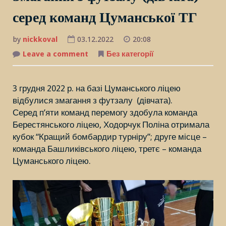
серед команд Цуманської ТГ
by
nickkoval
03.12.2022
20:08
Leave a comment
on
Без категорії
Змагання
з
футзалу
(дівчата)
3 грудня 2022 р. на базі Цуманського ліцею
серед
команд
відбулися змагання з футзалу (дівчата).
Цуманської
ТГ
Серед п’яти команд перемогу здобула команда
Берестянського ліцею, Ходорчук Поліна отримала
кубок “Кращий бомбардир турніру”; друге місце –
команда Башликівського ліцею, третє – команда
Цуманського ліцею.
Відеопрогравач