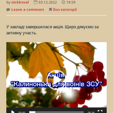
by
nickkoval
03.12.2022
19:59
Leave a comment
on
Без категорії
Акція
“Калинонька
для
воїнів
У закладі завершилася акція. Щиро дякуємо за
ЗСУ”
активну участь.
Відеопрогравач
00:00
00:26