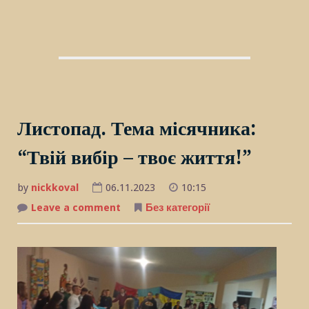
Листопад. Тема місячника:
“Твій вибір – твоє життя!”
by
nickkoval
06.11.2023
10:15
Leave a comment
on
Без категорії
Листопад.
Тема
місячника:
“Твій
вибір
–
твоє
життя!”